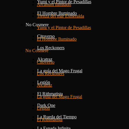
Yumi y el Pintor de Pesadillas
Arcanum Ilimitado
El Hombre Iluminado
Trenza del mar Esmeralda
No Cosmere
Yumi y el Pintor de Pesadillas
Citoverso
El Hombre Iluminado
Los Reckoners
No Cosmere
Alcatraz
Citoverso
La guía del Mago Frugal
Los Reckoners
Legión
Alcatraz
El Rithmatista
La guía del Mago Frugal
Dark One
Legión
La Rueda del Tiempo
El Rithmatista
La Espada Infinita