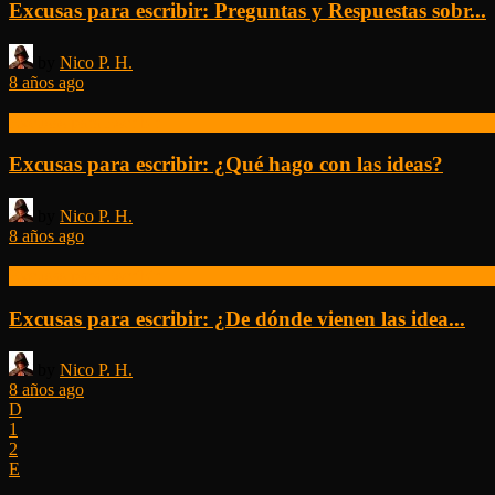
Excusas para escribir: Preguntas y Respuestas sobr...
by
Nico P. H.
8 años ago
Excusas para Escribir
Excusas para escribir: ¿Qué hago con las ideas?
by
Nico P. H.
8 años ago
Excusas para Escribir
Excusas para escribir: ¿De dónde vienen las idea...
by
Nico P. H.
8 años ago
1
2