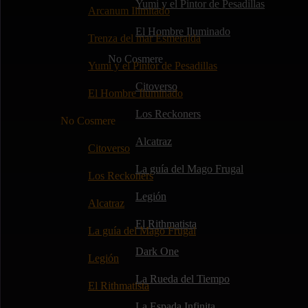
Yumi y el Pintor de Pesadillas
Arcanum Ilimitado
El Hombre Iluminado
Trenza del mar Esmeralda
No Cosmere
Yumi y el Pintor de Pesadillas
Citoverso
El Hombre Iluminado
Los Reckoners
No Cosmere
Alcatraz
Citoverso
La guía del Mago Frugal
Los Reckoners
Legión
Alcatraz
El Rithmatista
La guía del Mago Frugal
Dark One
Legión
La Rueda del Tiempo
El Rithmatista
La Espada Infinita