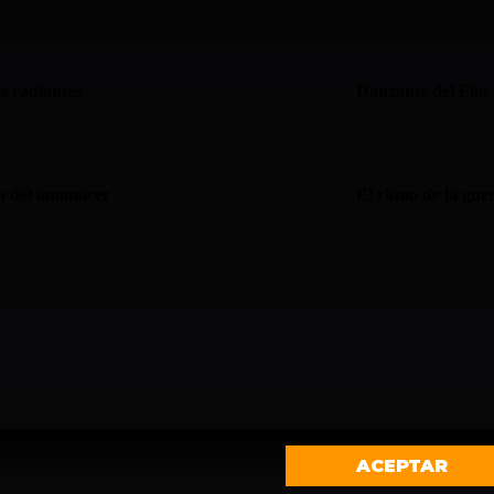
s radiantes
Danzante del Filo
a del amanacer
El ritmo de la gue
ACEPTAR