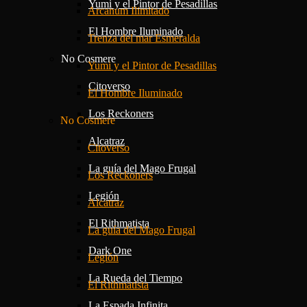
Yumi y el Pintor de Pesadillas
Arcanum Ilimitado
El Hombre Iluminado
Trenza del mar Esmeralda
No Cosmere
Yumi y el Pintor de Pesadillas
Citoverso
El Hombre Iluminado
Los Reckoners
No Cosmere
Alcatraz
Citoverso
La guía del Mago Frugal
Los Reckoners
Legión
Alcatraz
El Rithmatista
La guía del Mago Frugal
Dark One
Legión
La Rueda del Tiempo
El Rithmatista
La Espada Infinita