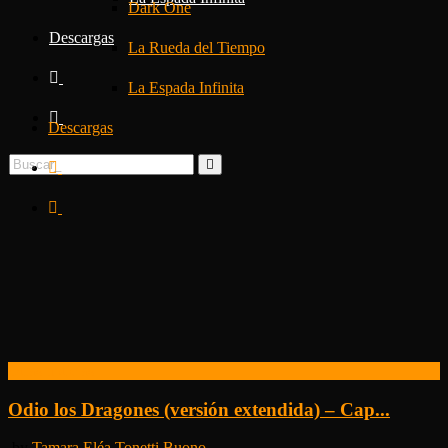
Dark One
Descargas
La Rueda del Tiempo
La Espada Infinita
Descargas
Buscar
por_
Otras noticias
Odio los Dragones (versión extendida) – Cap...
by
Tamara Eléa Tonetti Buono