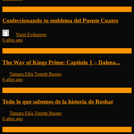
Cosplay
Confeccionando tu emblema del Puente Cuatro
by
Yurai Evilqueen
6 años ago
Cosmere Prime
The Way of Kings Prime: Capítulo 1 – Dalena...
by
Tamara Eléa Tonetti Buono
6 años ago
El Archivo de las Tormentas
Todo lo que sabemos de la historia de Roshar
by
Tamara Eléa Tonetti Buono
6 años ago
Cosplay