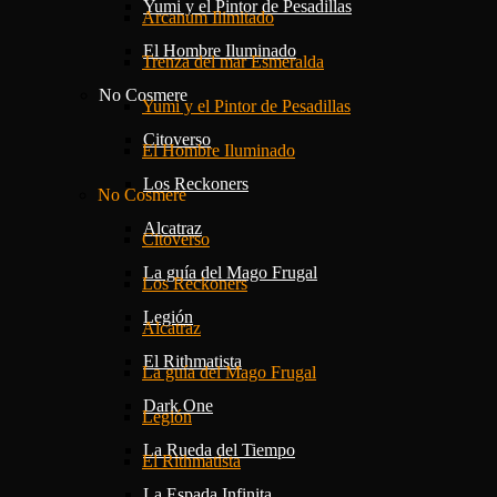
Yumi y el Pintor de Pesadillas
Arcanum Ilimitado
El Hombre Iluminado
Trenza del mar Esmeralda
No Cosmere
Yumi y el Pintor de Pesadillas
Citoverso
El Hombre Iluminado
Los Reckoners
No Cosmere
Alcatraz
Citoverso
La guía del Mago Frugal
Los Reckoners
Legión
Alcatraz
El Rithmatista
La guía del Mago Frugal
Dark One
Legión
La Rueda del Tiempo
El Rithmatista
La Espada Infinita