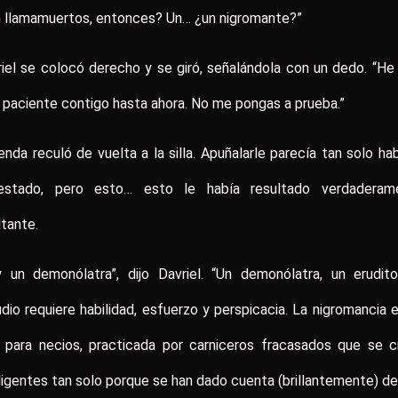
n llamamuertos, entonces? Un… ¿un nigromante?”
iel se colocó derecho y se giró, señalándola con un dedo. “He
paciente contigo hasta ahora. No me pongas a prueba.”
nda reculó de vuelta a la silla. Apuñalarle parecía tan solo ha
estado, pero esto… esto le había resultado verdaderam
ltante.
y un demonólatra”, dijo Davriel. “Un demonólatra, un erudito
dio requiere habilidad, esfuerzo y perspicacia. La nigromancia 
e para necios, practicada por carniceros fracasados que se c
ligentes tan solo porque se han dado cuenta (brillantemente) d