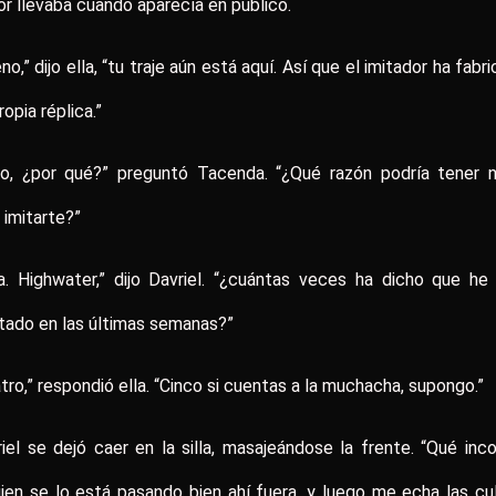
r llevaba cuando aparecía en público.
no,” dijo ella, “tu traje aún está aquí. Así que el imitador ha fabr
ropia réplica.”
ro, ¿por qué?” preguntó Tacenda. “¿Qué razón podría tener n
 imitarte?”
a. Highwater,” dijo Davriel. “¿cuántas veces ha dicho que he
tado en las últimas semanas?”
tro,” respondió ella. “Cinco si cuentas a la muchacha, supongo.”
iel se dejó caer en la silla, masajeándose la frente. “Qué inco
ien se lo está pasando bien ahí fuera, y luego me echa las cu