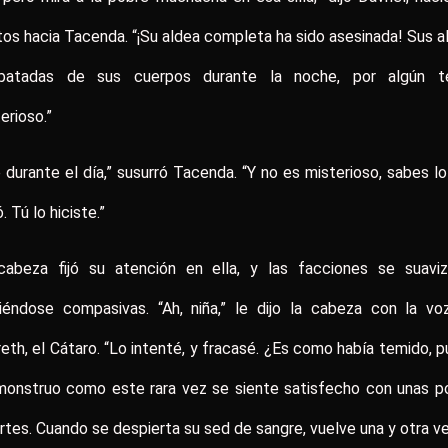
os hacia Tacenda. “¡Su aldea completa ha sido asesinada! Sus 
ebatadas de sus cuerpos durante la noche, por algún te
erioso.”
 durante el día,” susurró Tacenda. “Y no es misterioso, sabes l
. Tú lo hiciste.”
cabeza fijó su atención en ella, y las facciones se suaviz
viéndose compasivas. “Ah, niña,” le dijo la cabeza con la vo
eth, el Cátaro. “Lo intenté, y fracasé. ¿Es como había temido, 
monstruo como este rara vez se siente satisfecho con unas p
tes. Cuando se despierta su sed de sangre, vuelve una y otra v