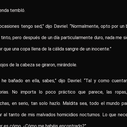
enda tembló.
ocasiones tengo sed,” dijo Davriel. “Normalmente, opto por un
 tinto, pero después de un día particularmente duro, nada me s
r que una copa llena de la cálida sangre de un inocente.”
ojos de la cabeza se giraron, mirándole.
he bañado en ella, sabes,” dijo Davriel. “Tal y como cuenta
torias. No importa lo poco práctico que parece, las ropas,
has, en serio, tan solo hazlo. Maldita sea, todo el mundo p
r al tanto de mis malvados homicidios nocturnos. Lo que nec
er es cómo. ¿Cómo me habéis encontrado?”