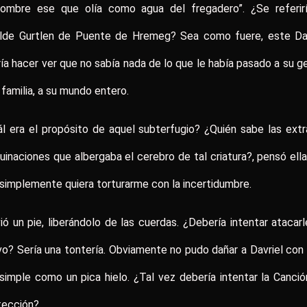
hombre ese que olía como agua del fregadero”. ¿Se referirí
alde Gurtlen de Puente de Hremeg? Sea como fuere, este Dav
ía hacer ver que no sabía nada de lo que le había pasado a su g
 familia, a su mundo entero.
l era el propósito de aquel subterfugio? ¿Quién sabe las ext
inaciones que albergaba el cerebro de tal criatura?, pensó ella
simplemente quiera torturarme con la incertidumbre.
ó un pie, liberándolo de las cuerdas. ¿Debería intentar atacar
o? Sería una tontería. Obviamente no pudo dañar a Davriel con
simple como un pica hielo. ¿Tal vez debería intentar la Canci
tección?