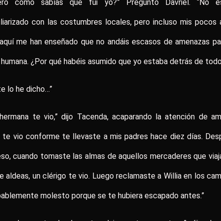
ero cómo sabías que fui yo?” Preguntó Davriel. “No e
liarizado con las costumbres locales, pero incluso mis pocos
 aquí me han enseñado que no andáis escasos de amenazas par
 humana. ¿Por qué habéis asumido que yo estaba detrás de tod
te lo he dicho…”
 hermana te vio,” dijo Tacenda, acaparando la atención de am
a te vio conforme te llevaste a mis padres hace diez días. De
so, cuando tomaste las almas de aquellos mercaderes que via
e aldeas, un clérigo te vio. Luego reclamaste a Willia en los ca
bablemente molesto porque se te hubiera escapado antes.”