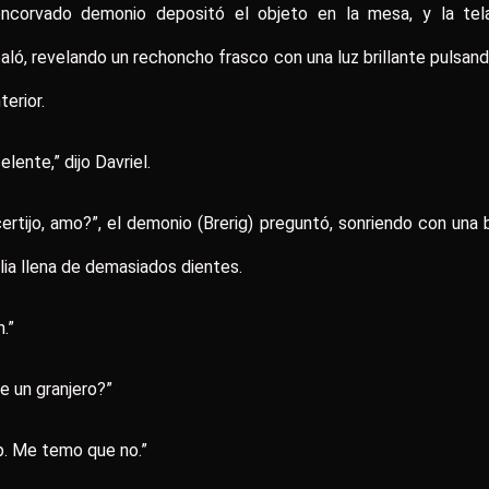
encorvado demonio depositó el objeto en la mesa, y la tel
aló, revelando un rechoncho frasco con una luz brillante pulsan
terior.
elente,” dijo Davriel.
ertijo, amo?”, el demonio (Brerig) preguntó, sonriendo con una
ia llena de demasiados dientes.
n.”
e un granjero?”
. Me temo que no.”