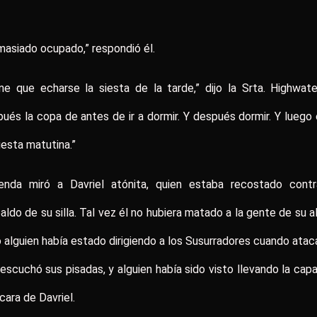
asiado ocupado,” respondió él.
ne que echarse la siesta de la tarde,” dijo la Srta. Highwate
ués la copa de antes de ir a dormir. Y después dormir. Y luego
iesta matutina.”
enda miró a Davriel atónita, quien estaba recostado contr
aldo de su silla. Tal vez él no hubiera matado a la gente de su a
 alguien había estado dirigiendo a los Susurradores cuando atac
 escuchó sus pisadas, y alguien había sido visto llevando la capa
ara de Davriel.