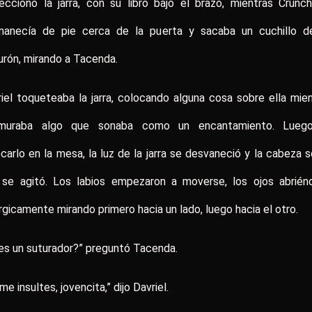
eccionó la jarra, con su libro bajo el brazo, mientras Crunc
manecía de pie cerca de la puerta y sacaba un cuchillo d
urón, mirando a Tacenda.
iel toqueteaba la jarra, colocando alguna cosa sobre ella mie
muraba algo que sonaba como un encantamiento. Luego
carlo en la mesa, la luz de la jarra se desvaneció y la cabeza 
a se agitó. Los labios empezaron a moverse, los ojos abrién
rgicamente mirando primero hacia un lado, luego hacia el otro.
es un suturador?” preguntó Tacenda.
me insultes, jovencita,” dijo Davriel.