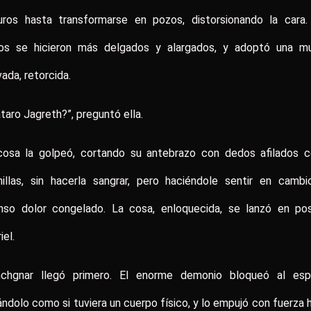
uros hasta transformarse en pozos, distorsionando la cara.
os se hicieron más delgados y alargados, y adoptó una m
ada, retorcida.
taro Jagreth?”, preguntó ella.
cosa la golpeó, cortando su antebrazo con dedos afilados 
hillas, sin hacerla sangrar, pero haciéndole sentir en cambi
enso dolor congelado. La cosa, enloquecida, se lanzó en po
iel.
nchgnar llegó primero. El enorme demonio bloqueó al espír
ndolo como si tuviera un cuerpo físico, y lo empujó con fuerza 