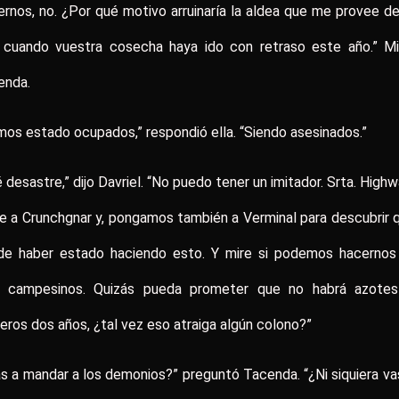
iernos, no. ¿Por qué motivo arruinaría la aldea que me provee d
 cuando vuestra cosecha haya ido con retraso este año.” Mi
enda.
os estado ocupados,” respondió ella. “Siendo asesinados.”
 desastre,” dijo Davriel. “No puedo tener un imitador. Srta. Highw
e a Crunchgnar y, pongamos también a Verminal para descubrir 
de haber estado haciendo esto. Y mire si podemos hacernos
 campesinos. Quizás pueda prometer que no habrá azotes
eros dos años, ¿tal vez eso atraiga algún colono?”
s a mandar a los demonios?” preguntó Tacenda. “¿Ni siquiera vas