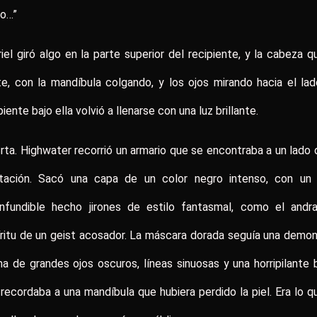
ro…”
iel giró algo en la parte superior del recipiente, y la cabeza 
te, con la mandíbula colgando, y los ojos mirando hacia el lad
piente bajo ella volvió a llenarse con una luz brillante.
rta. Highwater recorrió un armario que se encontraba a un lado 
itación. Sacó una capa de un color negro intenso, con un 
onfundible hecho jirones de estilo fantasmal, como el andra
ritu de un geist acosador. La máscara dorada seguía una demo
a de grandes ojos oscuros, líneas sinuosas y una horripilante
recordaba a una mandíbula que hubiera perdido la piel. Era lo q