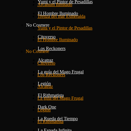
Yumi y el Pintor de Pesadillas
Arcanum Ilimitado
El Hombre Iluminado
Trenza del mar Esmeralda
No Cosmere
Yumi y el Pintor de Pesadillas
Citoverso
El Hombre Iluminado
Los Reckoners
No Cosmere
Alcatraz
Citoverso
La guía del Mago Frugal
Los Reckoners
Legión
Alcatraz
El Rithmatista
La guía del Mago Frugal
Dark One
Legión
La Rueda del Tiempo
El Rithmatista
La Espada Infinita