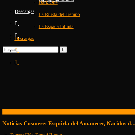
Dark One
Descargas
La Rueda del Tiempo
La Espada Infinita
Descargas
Noticias
Noticias Cosmere: Esquirla del Amanecer, Nacidos d..
by
Tamara Eléa Tonetti Buono