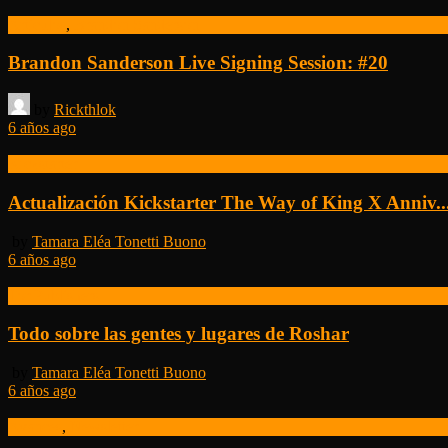
Artículos
,
Brandon Sanderson
Brandon Sanderson Live Signing Session: #20
by
Rickthlok
6 años ago
Kickstarter
Actualización Kickstarter The Way of King X Anniv..
by
Tamara Eléa Tonetti Buono
6 años ago
Tor Publishers
Todo sobre las gentes y lugares de Roshar
by
Tamara Eléa Tonetti Buono
6 años ago
Avances
,
Newsletter