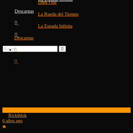
Dark One
Descargas
La Rueda del Tiempo
La Espada Infinita
Descargas
Brandon Sanderson
by
Rickthlok
6 años ago