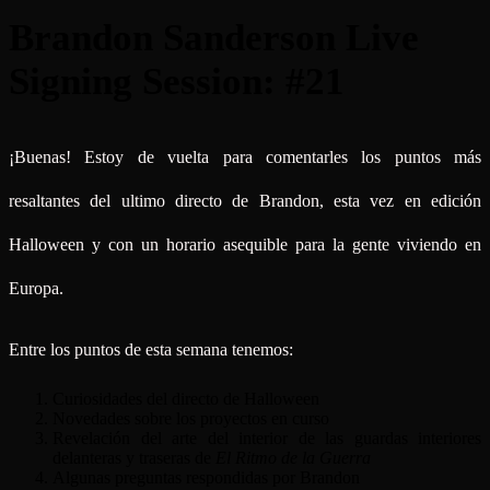
Brandon Sanderson Live
Signing Session: #21
¡Buenas! Estoy de vuelta para comentarles los puntos más
resaltantes del ultimo directo de Brandon, esta vez en edición
Halloween y con un horario asequible para la gente viviendo en
Europa.
Entre los puntos de esta semana tenemos:
Curiosidades del directo de Halloween
Novedades sobre los proyectos en curso
Revelación del arte del interior de las guardas interiores
delanteras y traseras de
El Ritmo de la Guerra
Algunas preguntas respondidas por Brandon