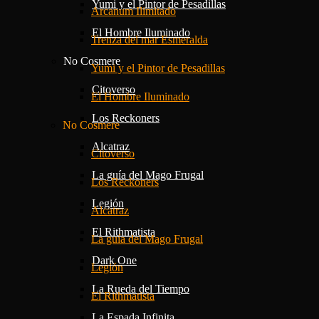
Yumi y el Pintor de Pesadillas
Arcanum Ilimitado
El Hombre Iluminado
Trenza del mar Esmeralda
No Cosmere
Yumi y el Pintor de Pesadillas
Citoverso
El Hombre Iluminado
Los Reckoners
No Cosmere
Alcatraz
Citoverso
La guía del Mago Frugal
Los Reckoners
Legión
Alcatraz
El Rithmatista
La guía del Mago Frugal
Dark One
Legión
La Rueda del Tiempo
El Rithmatista
La Espada Infinita