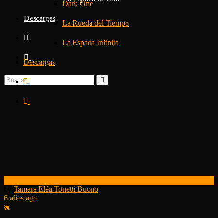
Dark One
Descargas
La Rueda del Tiempo
La Espada Infinita
Descargas
Kickstarter
by
Tamara Eléa Tonetti Buono
6 años ago