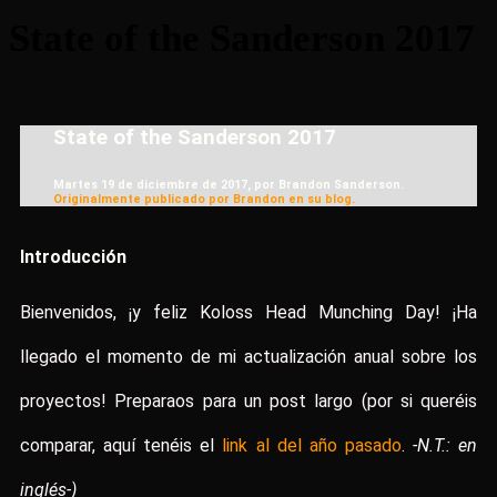
State of the Sanderson 2017
State of the Sanderson 2017
Martes 19 de diciembre de 2017, por Brandon Sanderson.
Originalmente publicado por Brandon en su blog.
Introducción
Bienvenidos, ¡y feliz Koloss Head Munching Day! ¡Ha
llegado el momento de mi actualización anual sobre los
proyectos! Preparaos para un post largo (por si queréis
comparar, aquí tenéis el
link al del año pasado
.
-N.T.: en
inglés-)