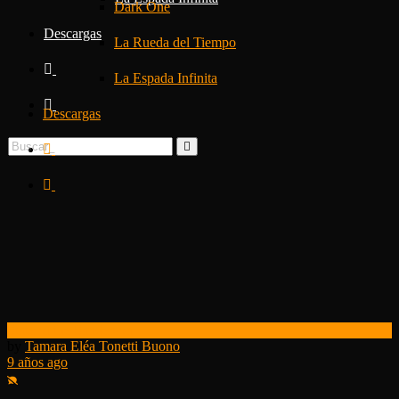
Dark One
Descargas
La Rueda del Tiempo
La Espada Infinita
Descargas
State of the Sanderson
by
Tamara Eléa Tonetti Buono
9 años ago