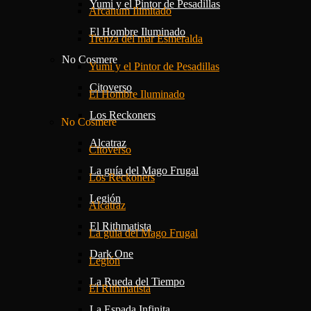
Yumi y el Pintor de Pesadillas
Arcanum Ilimitado
El Hombre Iluminado
Trenza del mar Esmeralda
No Cosmere
Yumi y el Pintor de Pesadillas
Citoverso
El Hombre Iluminado
Los Reckoners
No Cosmere
Alcatraz
Citoverso
La guía del Mago Frugal
Los Reckoners
Legión
Alcatraz
El Rithmatista
La guía del Mago Frugal
Dark One
Legión
La Rueda del Tiempo
El Rithmatista
La Espada Infinita