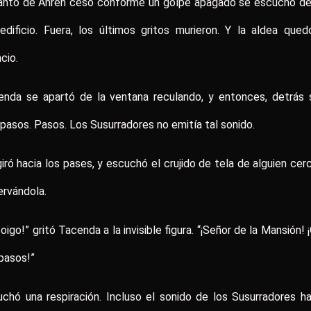
llanto de Ahren cesó conforme un golpe apagado se escuchó de
edificio. Fuera, los últimos gritos murieron. Y la aldea que
ncio.
enda se apartó de la ventana reculando, y entonces, detrás 
pasos. Pasos. Los Susurradores no emitía tal sonido.
iró hacia los pases, y escuchó el crujido de tela de alguien cer
rvándola.
 oigo!” gritó Tacenda a la invisible figura. “¡Señor de la Mansión! 
pasos!”
chó una respiración. Incluso el sonido de los Susurradores h