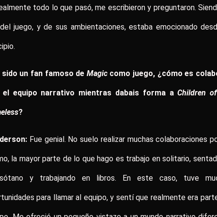
ealmente todo lo que pasó, me escribieron y preguntaron. Sien
 del juego, y de sus ambientaciones, estaba emocionado desd
cipio.
 sido un fan famoso de
Magic
como juego, ¿cómo es colab
 el equipo narrativo mientras dabais forma a
Children o
eless
?
derson:
Fue genial. No suelo realizar muchas colaboraciones p
o, la mayor parte de lo que hago es trabajo en solitario, senta
sótano y trabajando en libros. En este caso, tuve mu
tunidades para llamar al equipo, y sentí que realmente era part
po. Me ofreció un pequeño vistazo a un mundo narrativo difer