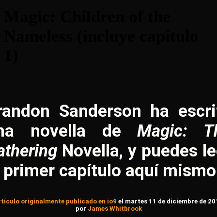
Magic: Children of the
Nameless (incluye capítulo
1)
randon Sanderson ha escri
na novella de
Magic: T
athering
Novella, y puedes le
l primer capítulo aquí mismo
rtículo originalmente publicado en io9
el martes 11 de diciembre de 20
por
James Whitbrook