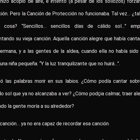
 hizo acopio de aire, e intentó (a pesar de los sollozos) forza
ión. Pero la Canción de Protección no funcionaba. Tal vez… ¿ta
a cosa? “Sencillos… sencillos días de cálido sol…” emp
ntando su vieja canción. Aquella canción alegre que había cant
ermana, y a las gentes de la aldea, cuando ella no había sid
una niña pequeña. “Y la luz tranquilizante que no huirá…”.
ió las palabras morir en sus labios. ¿Cómo podía cantar sob
do sol que ya no alcanzaba a ver? ¿Cómo podçia calmar, traer ale
do la gente moría a su alrededor?
canción… ya no era capaz de recordar esa canción.