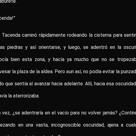
aburete.
cenda!”
! Tacenda caminó rápidamente rodeando la cisterna para senti
as piedras y así orientarse, y luego, se adentró en la oscur
ocía bien esta zona, y hacía ya mucho que no se tropezab
vesar la plaza de la aldea. Pero aun así, no podía evitar la punza
o que sentía al avanzar hacia adelante. Allí, hacia esa oscurida
vía la aterrorizaba.
 vez, ¿se adentraría en el vacío para no volver jamás? ¿Contin
pezando en una vasta, incognoscible oscuridad, ajena a cualq