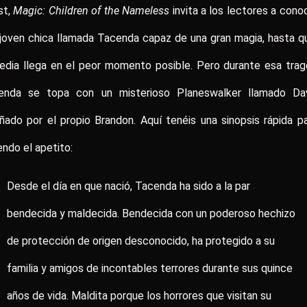
st,
Magic: Children of the Nameless
invita a los lectores a cono
joven chica llamada Tacenda capaz de una gran magia, hasta q
edia llega en el peor momento posible. Pero durante esa trag
enda se topa con un misterioso Planeswalker llamado Davr
ñado por el propio Brandon. Aquí tenéis una sinopsis rápida pa
endo el apetito:
Desde el día en que nació, Tacenda ha sido a la par
bendecida y maldecida. Bendecida con un poderoso hechizo
de protección de origen desconocido, ha protegido a su
familia y amigos de incontables terrores durante sus quince
años de vida. Maldita porque los horrores que visitan su