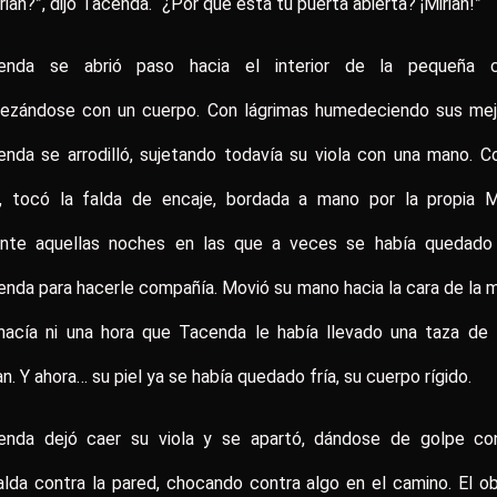
rian?”, dijo Tacenda. “¿Por qué está tu puerta abierta? ¡Mirian!”
enda se abrió paso hacia el interior de la pequeña c
pezándose con un cuerpo. Con lágrimas humedeciendo sus mejil
nda se arrodilló, sujetando todavía su viola con una mano. C
a, tocó la falda de encaje, bordada a mano por la propia Mi
ante aquellas noches en las que a veces se había quedado
nda para hacerle compañía. Movió su mano hacia la cara de la m
hacía ni una hora que Tacenda le había llevado una taza de 
an. Y ahora… su piel ya se había quedado fría, su cuerpo rígido.
enda dejó caer su viola y se apartó, dándose de golpe co
lda contra la pared, chocando contra algo en el camino. El o