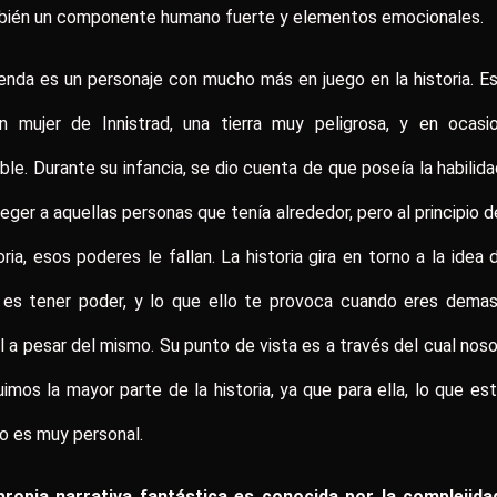
bién un componente humano fuerte y elementos emocionales.
nda es un personaje con mucho más en juego en la historia. E
en mujer de Innistrad, una tierra muy peligrosa, y en ocasio
ible. Durante su infancia, se dio cuenta de que poseía la habilid
eger a aquellas personas que tenía alrededor, pero al principio d
oria, esos poderes le fallan. La historia gira en torno a la idea 
 es tener poder, y lo que ello te provoca cuando eres demas
l a pesar del mismo. Su punto de vista es a través del cual nos
imos la mayor parte de la historia, ya que para ella, lo que es
o es muy personal.
propia narrativa fantástica es conocida por la complejida