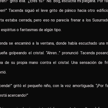
ren?” gritó ella. “¿Eres tú?” No. Bog, escucha mi plegaria. Por f
ren!” Tacenda siguió el leve grito de pánico hacia otro edifici
ta estaba cerrada, pero eso no parecía frenar a los Susurrad
 espíritus o fantasmas de algún tipo.
enda se encaminó a la ventana, donde había escuchado una 
ueña golpeando el cristal. “Ahren…” pronunció Tacenda posand
ma de su propia mano contra el cristal. Una sensación de frí
rrió.
cenda!” gritó el pequeño niño, con la voz amortiguada. “¡Por f
está acercando!”