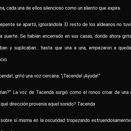
na, cada una de ellos silencioso como un aliento que expira.
epente se apartó, ignorándola. El resto de los aldeanos no tuv
a suerte. Se habían encerrado en sus casas, donde ahora grit
aban y suplicaban… hasta que una a una, empezaron a queda
ncio.
cenda!, gritó una voz cercana. “¡Tacenda! ¡Ayuda!”
rian?” La voz de Tacenda surgió como el ronco croar de una 
qué dirección provenía aquel sonido? Tacenda
ó sobre sí misma en la oscuridad tropezando estruendosamente