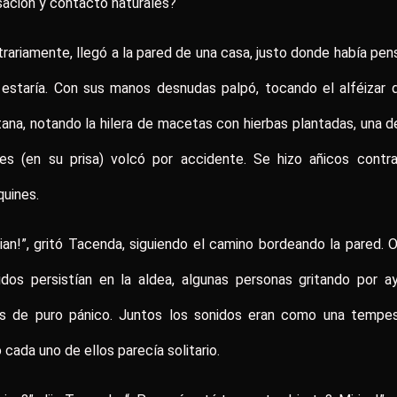
ación y contacto naturales?
rariamente, llegó a la pared de una casa, justo donde había pe
estaría. Con sus manos desnudas palpó, tocando el alféizar 
ana, notando la hilera de macetas con hierbas plantadas, una d
les (en su prisa) volcó por accidente. Se hizo añicos contra
uines.
rian!”, gritó Tacenda, siguiendo el camino bordeando la pared. 
lidos persistían en la aldea, algunas personas gritando por a
as de puro pánico. Juntos los sonidos eran como una tempes
 cada uno de ellos parecía solitario.