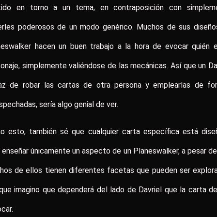
tido en torno a un tema, en contraposición con simplem
erles poderosos de un modo genérico. Muchos de sus diseño
neswalker hacen un buen trabajo a la hora de evocar quién e
onaje, simplemente valiéndose de las mecánicas. Así que un Da
az de robar las cartas de otra persona y emplearlas de fo
spechadas, sería algo genial de ver.
ho esto, también sé que cualquier carta específica está dise
 enseñar únicamente un aspecto de un Planeswalker, a pesar d
os de ellos tienen diferentes facetas que pueden ser explor
que imagino que dependerá del lado de Davriel que la carta d
car.