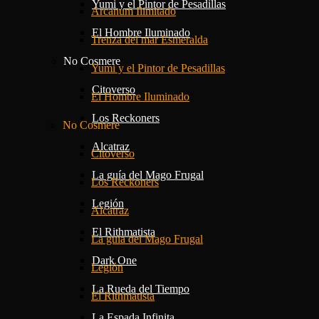
Yumi y el Pintor de Pesadillas
Arcanum Ilimitado
El Hombre Iluminado
Trenza del mar Esmeralda
No Cosmere
Yumi y el Pintor de Pesadillas
Citoverso
El Hombre Iluminado
Los Reckoners
No Cosmere
Alcatraz
Citoverso
La guía del Mago Frugal
Los Reckoners
Legión
Alcatraz
El Rithmatista
La guía del Mago Frugal
Dark One
Legión
La Rueda del Tiempo
El Rithmatista
La Espada Infinita