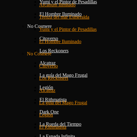
Yumi y el Pintor de Pesadillas
Arcanum Ilimitado
El Hombre Iluminado
Trenza del mar Esmeralda
No Cosmere
Yumi y el Pintor de Pesadillas
Citoverso
El Hombre Iluminado
Los Reckoners
No Cosmere
Alcatraz
Citoverso
La guía del Mago Frugal
Los Reckoners
Legión
Alcatraz
El Rithmatista
La guía del Mago Frugal
Dark One
Legión
La Rueda del Tiempo
El Rithmatista
La Espada Infinita