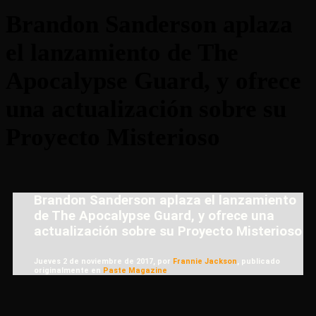
Brandon Sanderson aplaza
el lanzamiento de The
Apocalypse Guard, y ofrece
una actualización sobre su
Proyecto Misterioso
Brandon Sanderson aplaza el lanzamiento
de The Apocalypse Guard, y ofrece una
actualización sobre su Proyecto Misterioso
Jueves 2 de noviembre de 2017, por
Frannie Jackson
, publicado
originalmente en
Paste Magazine