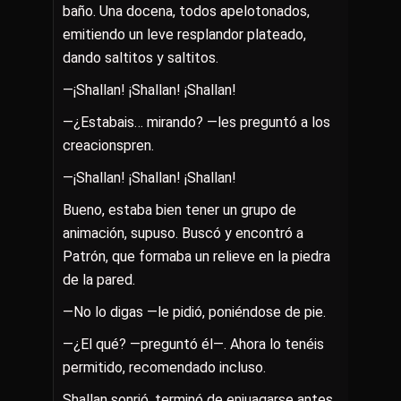
baño. Una docena, todos apelotonados,
emitiendo un leve resplandor plateado,
dando saltitos y saltitos.
—¡Shallan! ¡Shallan! ¡Shallan!
—¿Estabais… mirando? —les preguntó a los
creacionspren.
—¡Shallan! ¡Shallan! ¡Shallan!
Bueno, estaba bien tener un grupo de
animación, supuso. Buscó y encontró a
Patrón, que formaba un relieve en la piedra
de la pared.
—No lo digas —le pidió, poniéndose de pie.
—¿El qué? —preguntó él—. Ahora lo tenéis
permitido, recomendado incluso.
Shallan sonrió, terminó de enjuagarse antes