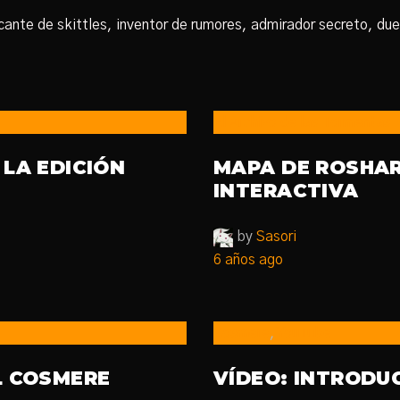
ante de skittles, inventor de rumores, admirador secreto, due
El Archivo de las Tormentas
LA EDICIÓN
MAPA DE ROSHAR
INTERACTIVA
by
Sasori
6 años ago
Cosmere
,
YouTube
L COSMERE
VÍDEO: INTRODU