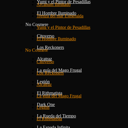
Yumi y el Pintor de Pesadillas
Arcanum Ilimitado
El Hombre Iluminado
Trenza del mar Esmeralda
No Cosmere
Yumi y el Pintor de Pesadillas
Citoverso
El Hombre Iluminado
Los Reckoners
No Cosmere
Alcatraz
Citoverso
La guía del Mago Frugal
Los Reckoners
Legión
Alcatraz
El Rithmatista
La guía del Mago Frugal
Dark One
Legión
La Rueda del Tiempo
El Rithmatista
La Espada Infinita