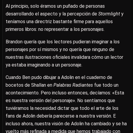
Al principio, solo éramos un puñado de personas
desarrollando el aspecto y la percepción de
Stormlight
y
teníamos una directriz bastante firme para aquellos
primeros libros: no representar a los personajes.
Brandon quería que los lectores pudieran imaginar a los
personajes por sí mismos y no quería que ninguno de
nuestras ilustraciones oficiales invalidara cómo un lector
ya estaba imaginando a un personaje.
Cuando Ben pudo dibujar a Adolin en el cuaderno de
bocetos de Shallan en
Palabras Radiantes
fue todo un
acontecimiento. Pero incluso entonces, decíamos: «Esta
es nuestra versión del personaje». No sentíamos que
tuviéramos la necesidad dictar que todo el arte de los
fans de Adolin debería parecerse a nuestra versión. E
incluso ahora, nuestra visión de Adolin ha cambiado y se ha
vuelto más refinada a medida que hemos trabajado con