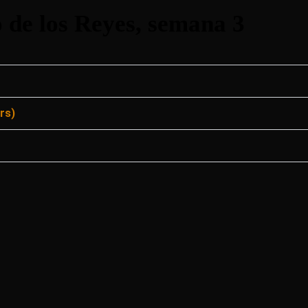
 de los Reyes, semana 3
rs)