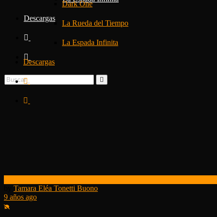
Dark One
Descargas
La Rueda del Tiempo
La Espada Infinita
Descargas
Club de Lectura
by
Tamara Eléa Tonetti Buono
9 años ago