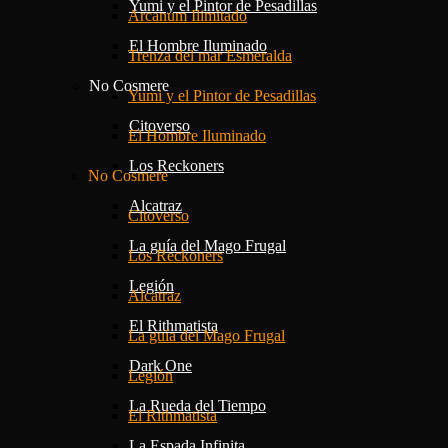
Yumi y el Pintor de Pesadillas
Arcanum Ilimitado
El Hombre Iluminado
Trenza del mar Esmeralda
No Cosmere
Yumi y el Pintor de Pesadillas
Citoverso
El Hombre Iluminado
Los Reckoners
No Cosmere
Alcatraz
Citoverso
La guía del Mago Frugal
Los Reckoners
Legión
Alcatraz
El Rithmatista
La guía del Mago Frugal
Dark One
Legión
La Rueda del Tiempo
El Rithmatista
La Espada Infinita