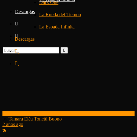
Dark One
Descargas
La Rueda del Tiempo
La Espada Infinita
Descargas
El Reino Cognitivo
by
Tamara Eléa Tonetti Buono
2 años ago