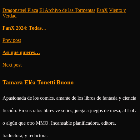
Dragonsteel Plaza
/
El Archivo de las Tormentas
/
FanX
/
Viento y
Verdad
FanX 2024: Todas…
Prev post
Así que quieres…
Next post
Tamara Eléa Tonetti Buono
Apasionada de los comics, amante de los libros de fantasía y ciencia
ficción. En sus ratos libres ve series, juega a juegos de mesa, al LoL
o algún que otro MMO. Incansable planificadora, editora,
traductora, y redactora.