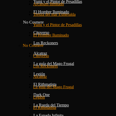
Yumi y el Pintor de Pesadillas
Arcanum Ilimitado
El Hombre Iluminado
Trenza del mar Esmeralda
No Cosmere
Yumi y el Pintor de Pesadillas
Citoverso
El Hombre Iluminado
Los Reckoners
No Cosmere
Alcatraz
Citoverso
La guía del Mago Frugal
Los Reckoners
Legión
Alcatraz
El Rithmatista
La guía del Mago Frugal
Dark One
Legión
La Rueda del Tiempo
El Rithmatista
La Espada Infinita