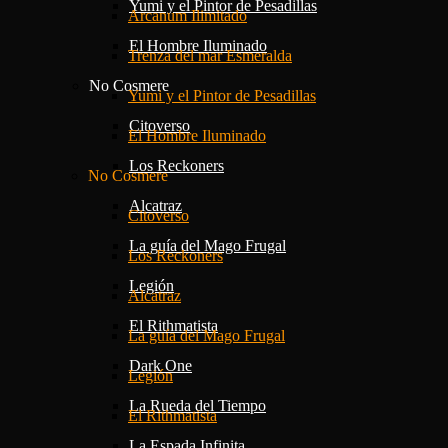
Yumi y el Pintor de Pesadillas
Arcanum Ilimitado
El Hombre Iluminado
Trenza del mar Esmeralda
No Cosmere
Yumi y el Pintor de Pesadillas
Citoverso
El Hombre Iluminado
Los Reckoners
No Cosmere
Alcatraz
Citoverso
La guía del Mago Frugal
Los Reckoners
Legión
Alcatraz
El Rithmatista
La guía del Mago Frugal
Dark One
Legión
La Rueda del Tiempo
El Rithmatista
La Espada Infinita