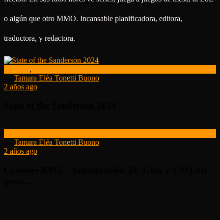
o algún que otro MMO. Incansable planificadora, editora,
traductora, y redactora.
Noticias
,
State of the Sanderson
by
Tamara Eléa Tonetti Buono
2 años ago
State of the Sanderson 2024
Kickstarter
by
Tamara Eléa Tonetti Buono
2 años ago
Cosmere RPG – Actualización 24: Guía y FAQ del
gesto...