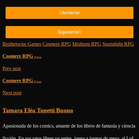
Anterior
Siguiente
Brotherwise Games
/
Cosmere RPG
/
Mistborn RPG
/
Stormlight RPG
Cosmere RPG –…
Prev post
Cosmere RPG –…
Next post
Tamara Eléa Tonetti Buono
Apasionada de los comics, amante de los libros de fantasía y ciencia
ficción. En sus ratos libres ve series, juega a juegos de mesa, al LoL