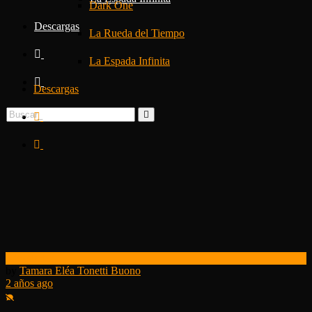
Dark One
Descargas
La Rueda del Tiempo
La Espada Infinita
Descargas
Kickstarter
by
Tamara Eléa Tonetti Buono
2 años ago