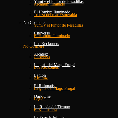
Yumi y el Pintor de Pesadillas
Arcanum Ilimitado
El Hombre Iluminado
Trenza del mar Esmeralda
No Cosmere
Yumi y el Pintor de Pesadillas
Citoverso
El Hombre Iluminado
Los Reckoners
No Cosmere
Alcatraz
Citoverso
La guía del Mago Frugal
Los Reckoners
Legión
Alcatraz
El Rithmatista
La guía del Mago Frugal
Dark One
Legión
La Rueda del Tiempo
El Rithmatista
La Espada Infinita