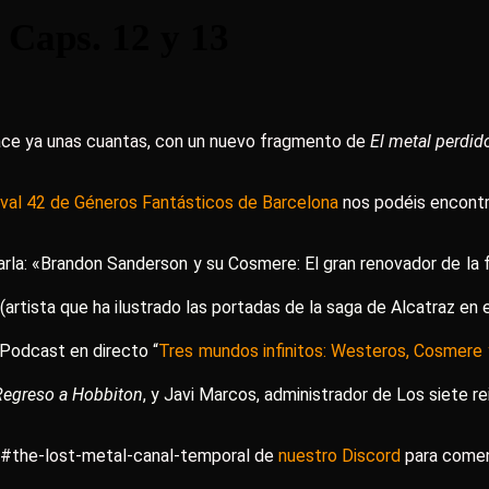
Caps. 12 y 13
ce ya unas cuantas, con un nuevo fragmento de
El metal perdid
ival 42 de Géneros Fantásticos de Barcelona
nos podéis encontra
rla: «Brandon Sanderson y su Cosmere: El gran renovador de la 
artista que ha ilustrado las portadas de la saga de Alcatraz en 
 Podcast en directo “
Tres mundos infinitos: Westeros, Cosmere y 
Regreso a Hobbiton
, y Javi Marcos, administrador de Los siete re
al #the-lost-metal-canal-temporal de
nuestro Discord
para coment