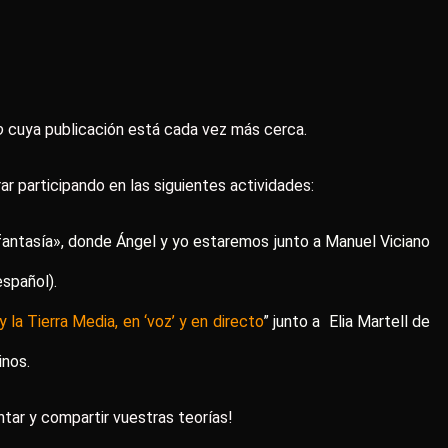
o
cuya publicación está cada vez más cerca.
r participando en las siguientes actividades:
fantasía», donde Ángel y yo estaremos junto a Manuel Viciano
español).
la Tierra Media, en ‘voz’ y en directo
” junto a Elia Martell de
inos.
ar y compartir vuestras teorías!