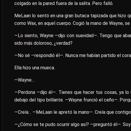
colgado en la pared fuera de la salita. Pero falló.
MeLaan lo sentó en una gran butaca tapizada que hizo q
como Wax, en aquel cuerpo. Cogió la mano de Wayne, se a
—Lo siento, Wayne —dijo con suavidad—. Tengo que aban
sido más doloroso, ¿verdad?
—No sé —respondió él—. Nunca me habían partido el coraz
Ella hizo una mueca.
—Wayne…
—Perdona —dijo él—. Tienes que hacer tus cosas, ya lo 
debajo del tipo brillante. —Wayne frunció el ceño—. Porqu
—Creía… —MeLaan le apretó la mano—. Creía que contigo
—¿Cómo se te pudo ocurrir algo así? —preguntó él—. So