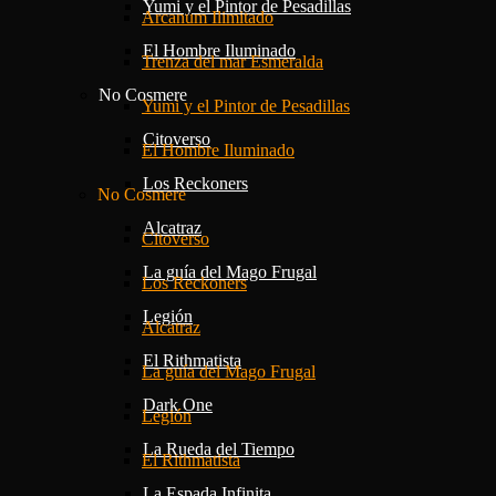
Yumi y el Pintor de Pesadillas
Arcanum Ilimitado
El Hombre Iluminado
Trenza del mar Esmeralda
No Cosmere
Yumi y el Pintor de Pesadillas
Citoverso
El Hombre Iluminado
Los Reckoners
No Cosmere
Alcatraz
Citoverso
La guía del Mago Frugal
Los Reckoners
Legión
Alcatraz
El Rithmatista
La guía del Mago Frugal
Dark One
Legión
La Rueda del Tiempo
El Rithmatista
La Espada Infinita