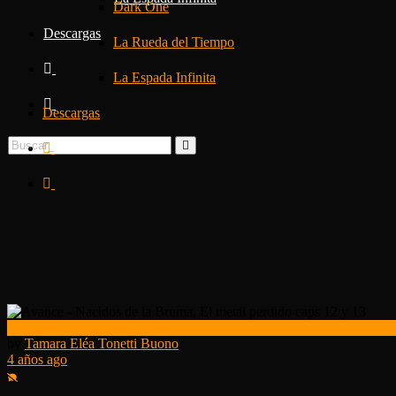
Dark One
Descargas
La Rueda del Tiempo
La Espada Infinita
Descargas
Avances
by
Tamara Eléa Tonetti Buono
4 años ago