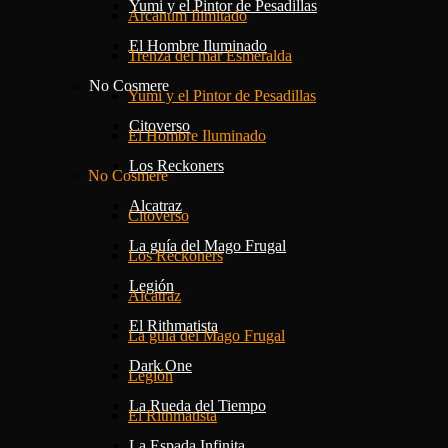
Yumi y el Pintor de Pesadillas
Arcanum Ilimitado
El Hombre Iluminado
Trenza del mar Esmeralda
No Cosmere
Yumi y el Pintor de Pesadillas
Citoverso
El Hombre Iluminado
Los Reckoners
No Cosmere
Alcatraz
Citoverso
La guía del Mago Frugal
Los Reckoners
Legión
Alcatraz
El Rithmatista
La guía del Mago Frugal
Dark One
Legión
La Rueda del Tiempo
El Rithmatista
La Espada Infinita