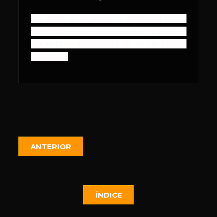
Por cierto. Sí, la línea «Su espíritu ha huido»
pretendía ser otro pequeño juego de palabras
con el título de entonces del libro
El Espíritu
de Elantris
.
ANTERIOR
ÍNDICE