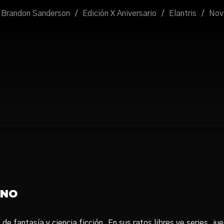
Brandon Sanderson
/
Edición X Aniversario
/
Elantris
/
Nov
ONO
e fantasía y ciencia ficción. En sus ratos libres ve series, ju