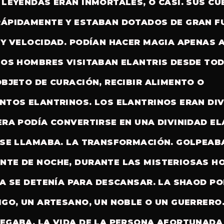
 LEYENDAS ERAN INMORTALES, O CASI. SUS C
ÁPIDAMENTE Y ESTABAN DOTADOS DE GRAN F
 Y VELOCIDAD. PODÍAN HACER MAGIA APENAS 
LOS HOMBRES VISITABAN ELANTRIS DESDE TO
OBJETO DE CURACIÓN, RECIBIR ALIMENTO O
NTOS ELANTRINOS. LOS ELANTRINOS ERAN DIV
ERA PODÍA CONVERTIRSE EN UNA DIVINIDAD EL
 SE LLAMABA. LA TRANSFORMACIÓN. GOLPEABA
TE DE NOCHE, DURANTE LAS MISTERIOSAS H
DA SE DETENÍA PARA DESCANSAR. LA SHAOD P
IGO, UN ARTESANO, UN NOBLE O UN GUERRERO
EGABA, LA VIDA DE LA PERSONA AFORTUNADA