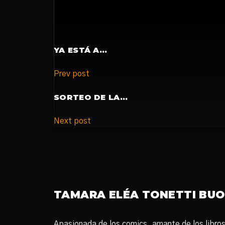
YA ESTÁ A…
Prev post
SORTEO DE LA…
Next post
TAMARA ELÉA TONETTI BU
Apasionada de los comics, amante de los libros d