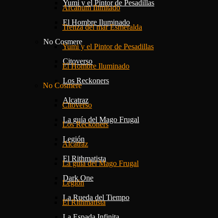
Yumi y el Pintor de Pesadillas
Arcanum Ilimitado
El Hombre Iluminado
Trenza del mar Esmeralda
No Cosmere
Yumi y el Pintor de Pesadillas
Citoverso
El Hombre Iluminado
Los Reckoners
No Cosmere
Alcatraz
Citoverso
La guía del Mago Frugal
Los Reckoners
Legión
Alcatraz
El Rithmatista
La guía del Mago Frugal
Dark One
Legión
La Rueda del Tiempo
El Rithmatista
La Espada Infinita