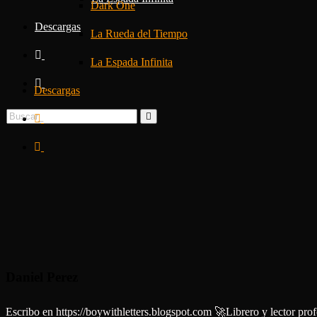
Dark One
Descargas
La Rueda del Tiempo
La Espada Infinita
Descargas
Daniel Perez
Escribo en https://boywithletters.blogspot.com 🚀Librero y lector p