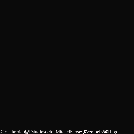
en @c_libreria 🎧Estudioso del Mitchellverse🧐Veo pelis📽Hago