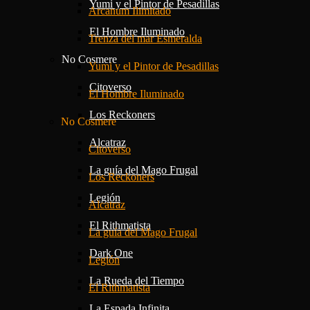
Yumi y el Pintor de Pesadillas
Arcanum Ilimitado
El Hombre Iluminado
Trenza del mar Esmeralda
No Cosmere
Yumi y el Pintor de Pesadillas
Citoverso
El Hombre Iluminado
Los Reckoners
No Cosmere
Alcatraz
Citoverso
La guía del Mago Frugal
Los Reckoners
Legión
Alcatraz
El Rithmatista
La guía del Mago Frugal
Dark One
Legión
La Rueda del Tiempo
El Rithmatista
La Espada Infinita